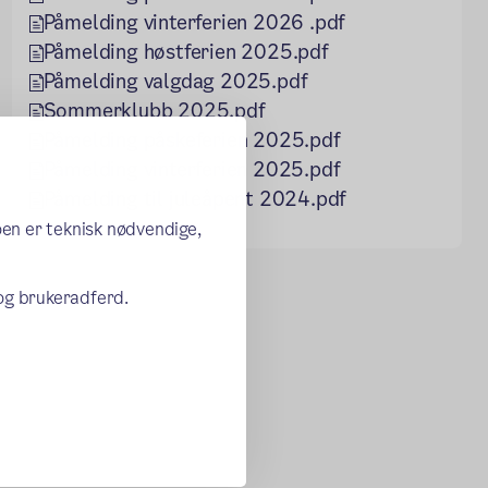
Påmelding vinterferien 2026 .pdf
Påmelding høstferien 2025.pdf
Påmelding valgdag 2025.pdf
Sommerklubb 2025.pdf
Påmelding påskeferien 2025.pdf
Påmelding vinterferien 2025.pdf
Påmelding til juleåpent 2024.pdf
oen er teknisk nødvendige,
 og brukeradferd.