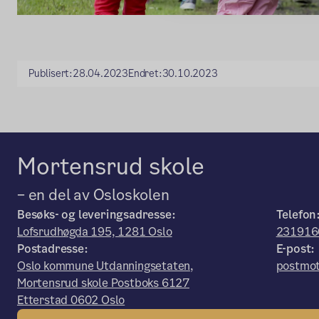
Publisert:
28.04.2023
Endret:
30.10.2023
Mortensrud skole
– en del av Osloskolen
Besøks- og leveringsadresse:
Telefon
Lofsrudhøgda 195, 1281 Oslo
231916
Postadresse:
E-post:
Oslo kommune Utdanningsetaten,
postmot
Mortensrud skole Postboks 6127
Etterstad 0602 Oslo