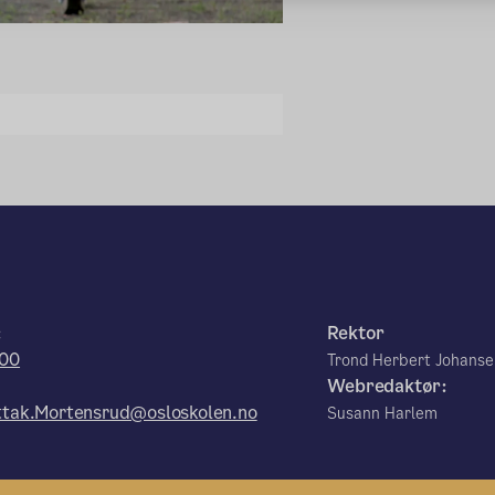
:
Rektor
00
Trond Herbert Johans
Webredaktør:
tak.Mortensrud@osloskolen.no
Susann Harlem