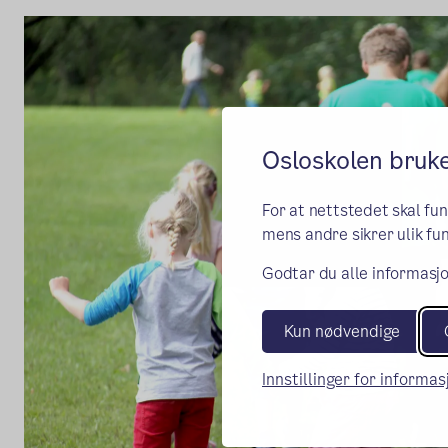
Osloskolen bruk
For at nettstedet skal fu
mens andre sikrer ulik fun
Godtar du alle informasjo
Kun nødvendige
Innstillinger for informa