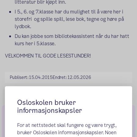
litteratur blir kjøpt inn.
I 5., 6. og 7.klasse har du mulighet til å være her i
storefri og spille spill, lese bok, tegne og høre på
lydbok.
Du kan jobbe som bibliotekassistent når du har hatt
kurs her i 5.klasse.
VELKOMMEN TIL GODE LESESTUNDER!
Publisert:
15.04.2015
Endret:
12.05.2026
Osloskolen bruker
informasjonskapsler
På biblioteket kan du:
For at nettstedet skal fungere og være trygt,
Lese en god bok i koselige omgivelser.
bruker Osloskolen informasjonskapsler. Noen