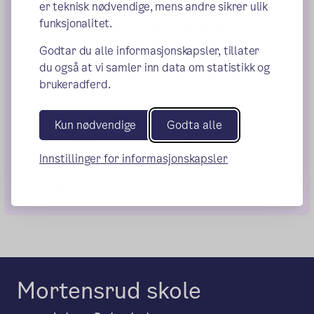
Låne bøker en gang i uka.
er teknisk nødvendige, mens andre sikrer ulik
funksjonalitet.
Være i storefri (for 5., 6. og 7.klasse) og
Godtar du alle informasjonskapsler, tillater
spille spill
du også at vi samler inn data om statistikk og
lese bok
brukeradferd.
tegne
høre på lydbok
Kun nødvendige
Godta alle
Se på de mange utstoppede dyrene.
Innstillinger for informasjonskapsler
Jobbe som bibliotekassistent (fra 5. klasse)
Få hjelp til prosjektarbeid
Mortensrud skole