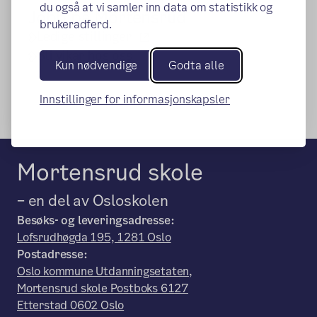
du også at vi samler inn data om statistikk og
Jobb på Mortensrud
brukeradferd.
(ekstern lenke)
Ledige stillinger
Bli vikar hos oss
Kun nødvendige
Godta alle
Innstillinger for informasjonskapsler
Mortensrud skole
– en del av Osloskolen
Besøks- og leveringsadresse:
Lofsrudhøgda 195, 1281 Oslo
Postadresse:
Oslo kommune Utdanningsetaten,
Mortensrud skole Postboks 6127
Etterstad 0602 Oslo