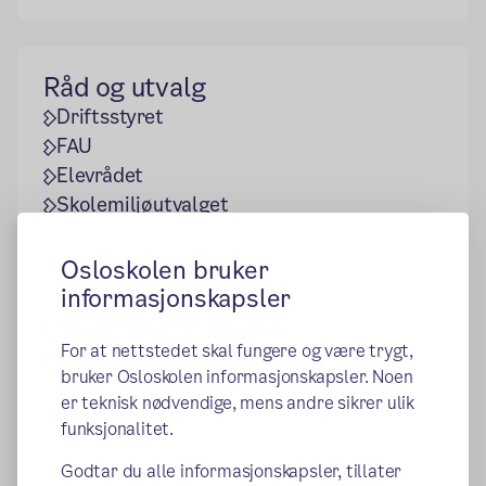
Råd og utvalg
Driftsstyret
FAU
Elevrådet
Skolemiljøutvalget
Osloskolen bruker
informasjonskapsler
Lån og leie av skolen
For at nettstedet skal fungere og være trygt,
Lån og leie av lokaler ved Mortensrud
bruker Osloskolen informasjonskapsler. Noen
skole
er teknisk nødvendige, mens andre sikrer ulik
funksjonalitet.
Godtar du alle informasjonskapsler, tillater