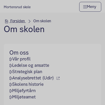
Meny
Mortensrud skole
Hovedseksjon
Forsiden
Om skolen
Om skolen
Om oss
Vår profil
Ledelse og ansatte
Strategisk plan
(ekstern lenke)
Analysebrettet (Udir)
Skolens historie
Miljøfyrtårn
Miljøteamet