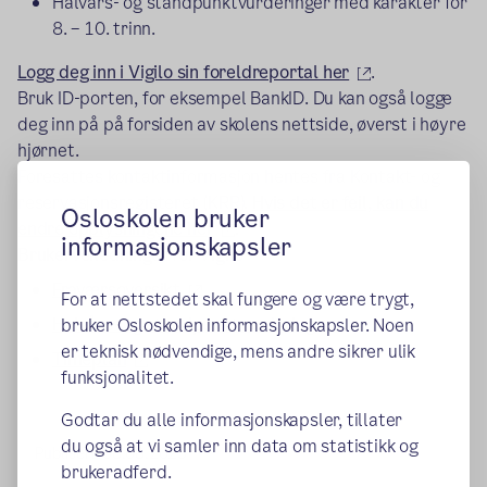
Halvårs- og standpunktvurderinger med karakter for
8. – 10. trinn.
(ekstern lenke
Logg deg inn i Vigilo sin foreldreportal her
.
Bruk ID-porten, for eksempel BankID. Du kan også logge
deg inn på på forsiden av skolens nettside, øverst i høyre
hjørnet.
Foresattes kontaktinformasjon hentes fra Kontakt- og
reservasjonsregisteret (KRR).
Hvis det er feil, kan du
Osloskolen bruker
(ekstern lenke)
endre opplysningene her
.
informasjonskapsler
Brukerveiledninger for Vigilo
(ekstern lenke)
Fraværsoversikt
For at nettstedet skal fungere og være trygt,
(ekstern lenke)
Halvårs- og standpunktvurdering
bruker Osloskolen informasjonskapsler. Noen
er teknisk nødvendige, mens andre sikrer ulik
(ekstern lenke)
Timeplan
funksjonalitet.
Godtar du alle informasjonskapsler, tillater
du også at vi samler inn data om statistikk og
Publisert:
08.08.2025
brukeradferd.