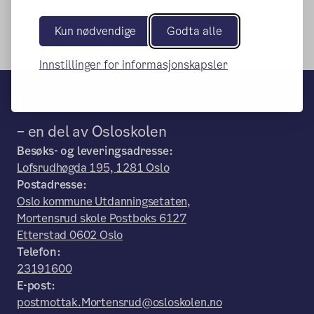
Kun nødvendige
Godta alle
Innstillinger for informasjonskapsler
Mortensrud skole
– en del av Osloskolen
Besøks- og leveringsadresse:
Lofsrudhøgda 195, 1281 Oslo
Postadresse:
Oslo kommune Utdanningsetaten,
Mortensrud skole Postboks 6127
Etterstad 0602 Oslo
Telefon:
23191600
E-post:
postmottak.Mortensrud@osloskolen.no