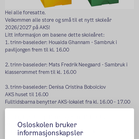
Hei alle foresatte.
Velkommen alle store og små til et nytt skoleår
2026/2027 på AKS!
Litt informasjon om basene dette skoleåret:
1. trinn-baseleder: Houaida Ghannam - Sambruk i
paviljongen frem til kl. 16.00
2. trinn-baseleder: Mats Fredrik Neegaard - Sambruk i
klasserommet frem til kl. 16.00
3. trinn-baseleder: Denisa Cristina Boboiciov
AKS huset til 16.00
Fulltidsbarna benytter AKS-lokalet fra kl. 16.00 - 17.00
4. trinn-baseleder: Denisa Cristina Boboiciov-
Osloskolen bruker
AKS huset til kl. 16.00
informasjonskapsler
Fulltidsbarna benytter AKS-lokalet fra kl. 16.00- 17.00