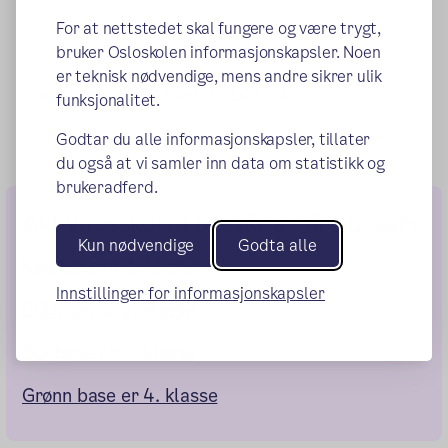
For at nettstedet skal fungere og være trygt,
bruker Osloskolen informasjonskapsler. Noen
er teknisk nødvendige, mens andre sikrer ulik
Publisert:
10.08.2018
Endret:
02.07.2026
funksjonalitet.
Godtar du alle informasjonskapsler, tillater
du også at vi samler inn data om statistikk og
brukeradferd.
Aktivitesskolen består av fire baser:
Kun nødvendige
Godta alle
Rød base er 1. klasse
Innstillinger for informasjonskapsler
Blå base er 2. klasse
Gul base er 3. klasse
Grønn base er 4. klasse