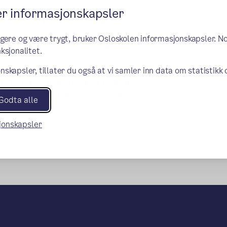
endørs. Mange gymtimer ble også
er informasjonskapsler
e og elever ble også busset rundt
ngere og være trygt, bruker Osloskolen informasjonskapsler. N
 ble oppkalt etter rektoren som
ksjonalitet.
.
nskapsler, tillater du også at vi samler inn data om statistikk
Jan Gunnar Riiser som rektor. Han
om ny rektor. Han var rektor fram til
n fram til sommeren 2018 da Trond
Godta alle
sjonskapsler