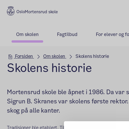
Mortensrud skole
Om skolen
Fagtilbud
For elever og f
Hovedseksjon
Forsiden
Om skolen
Skolens historie
Skolens historie
Mortensrud skole ble åpnet i 1986. Da var 
Sigrun B. Skranes var skolens første rektor. 
skog på alle kanter.
Tradisjoner ble etablert. Til jul gikk alle elever og ansatte