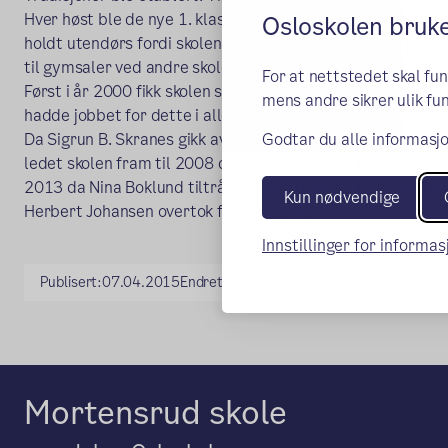
Hver høst ble de nye 1. klassingene ønsket velkommen ut
Osloskolen bruk
holdt utendørs fordi skolen ikke hadde egen gymsal. Lærer
til gymsaler ved andre skoler.
For at nettstedet skal fu
Først i år 2000 fikk skolen sin etterlengtede gymsal – den
mens andre sikrer ulik fun
hadde jobbet for dette i alle år – derav navnet Sigrunshall
Godtar du alle informasjo
Da Sigrun B. Skranes gikk av med pensjon i 2001, overtok 
ledet skolen fram til 2008 da Leif Arne Eggen ble tilsatt s
2013 da Nina Boklund tiltrådte. Nina Boklund ledet skole
Kun nødvendige
Herbert Johansen overtok fra 1. august.
Innstillinger for informa
Publisert:
07.04.2015
Endret:
19.01.2024
Mortensrud skole