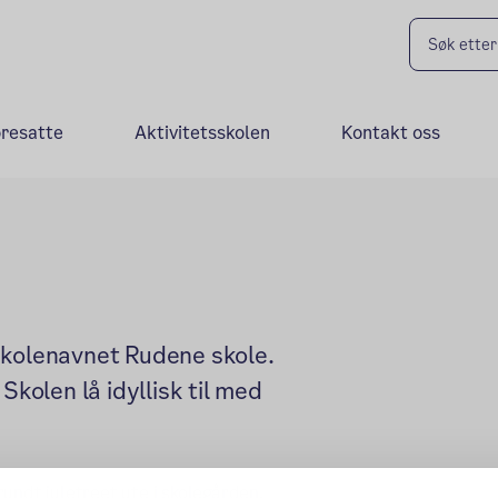
oresatte
Aktivitetsskolen
Kontakt oss
skolenavnet Rudene skole.
Skolen lå idyllisk til med
 rundt juletreet ute i skolegården.