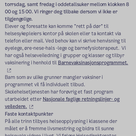
torrsdag, samt fredag i oddetallsuker mellom klokken 8
00 og 15 00. Vi ringer deg tilbake dersom vi ikke er
tilgjengelige.
Elever og foresatte kan komme ”rett på dør” til
helsesykepleiers kontor på skolen eller ta kontakt via
telefon eller mail. Ved behov kan vi skrive henvisning til
øyelege, øre-nese-hals -lege og barnefysioterapeut. Vi
har også helseveiledning i grupper og klasser og tilbyr
vaksinering i henhold til
Barnevaksinasjonsprogrammet.
(ekstern lenke)
Barn som av ulike grunner mangler vaksiner i
programmet vil få individuelt tilbud.
Skolehelsetjenesten har forøvrig et fast program
utarbeidet etter
Nasjonale faglige retningslinjer- og
(ekstern lenke)
veiledere.
Faste kontaktpunkter
På alle trinn tilbyes helseopplysning i klassene der
målet er å fremme livsmestring og bidra til sunne
helsevalg videre i livet. Vi følger Helsedirektoratas