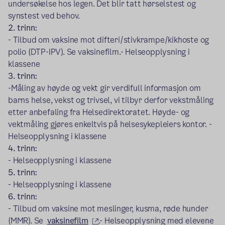
undersøkelse hos legen. Det blir tatt hørselstest og
synstest ved behov.
2. trinn:
- Tilbud om vaksine mot difteri/stivkrampe/kikhoste og
polio (DTP-IPV). Se vaksinefilm.- Helseopplysning i
klassene
3. trinn:
-Måling av høyde og vekt gir verdifull informasjon om
barns helse, vekst og trivsel, vi tilbyr derfor vekstmåling
etter anbefaling fra Helsedirektoratet. Høyde- og
vektmåling gjøres enkeltvis på helsesykepleiers kontor. -
Helseopplysning i klassene
4. trinn:
- Helseopplysning i klassene
5. trinn:
- Helseopplysning i klassene
6. trinn:
- Tilbud om vaksine mot meslinger, kusma, røde hunder
(ekstern lenke)
(MMR). Se
vaksinefilm
.- Helseopplysning med elevene