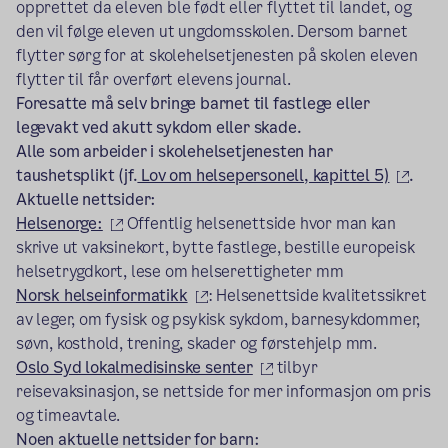
opprettet da eleven ble født eller flyttet til landet, og
den vil følge eleven ut ungdomsskolen. Dersom barnet
flytter sørg for at skolehelsetjenesten på skolen eleven
flytter til får overført elevens journal.
Foresatte må selv bringe barnet til fastlege eller
legevakt ved akutt sykdom eller skade.
Alle som arbeider i skolehelsetjenesten har
(ekst
taushetsplikt (jf.
Lov om helsepersonell, kapittel 5)
.
Aktuelle nettsider:
(ekstern lenke)
Helsenorge:
Offentlig helsenettside hvor man kan
skrive ut vaksinekort, bytte fastlege, bestille europeisk
helsetrygdkort, lese om helserettigheter mm
(ekstern lenke)
Norsk helseinformatikk
: Helsenettside kvalitetssikret
av leger, om fysisk og psykisk sykdom, barnesykdommer,
søvn, kosthold, trening, skader og førstehjelp mm.
(ekstern lenke)
Oslo Syd lokalmedisinske senter
tilbyr
reisevaksinasjon, se nettside for mer informasjon om pris
og timeavtale.
Noen aktuelle nettsider for barn: