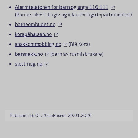
(ekstern l
Alarmtelefonen for barn og unge 116 111
(Barne-, likestillings- og inkluderingsdepartementet)
(ekstern lenke)
barneombudet.no
(ekstern lenke)
korspåhalsen.no
(ekstern lenke)
snakkommobbing.no
(Blå Kors)
(ekstern lenke)
barsnakk.no
(barn av rusmisbrukere)
(ekstern lenke)
slettmeg.no
Publisert:
15.04.2015
Endret:
29.01.2026