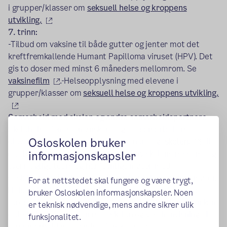
i grupper/klasser om
seksuell helse og kroppens
(ekstern lenke)
utvikling.
7. trinn:
-Tilbud om vaksine til både gutter og jenter mot det
kreftfremkallende Humant Papilloma viruset (HPV). Det
gis to doser med minst 6 måneders mellomrom. Se
(ekstern lenke)
vaksinefilm
.-Helseopplysning med elevene i
grupper/klasser om
seksuell helse og kroppens utvikling.
(ekstern lenke)
Samarbeid med skolen og andre samarbeidspartnere
Skolehelsetjenesten ønsker et godt samarbeid med
Osloskolen bruker
(ekster
elever, foresatte, samarbeidspartnere og
skolen,
til
informasjonskapsler
det beste for elevene. Vi er en del av skolens ressurs- og
tverrfaglige team og har jevnlige møter med
sosiallærer/rådgiver og deltar på enkelte foreldremøter.
For at nettstedet skal fungere og være trygt,
(ekstern lenke)
Helsesykepleier har
taushetsplikt,
og det betyr at
bruker Osloskolen informasjonskapsler. Noen
(ekstern lenke)
foresatte må gi
samtykke
før skolehelsetjenesten kan
er teknisk nødvendige, mens andre sikrer ulik
dele helseinformasjon med skolen og ved henvisning til
funksjonalitet.
og samarbeid med andre tjenester og