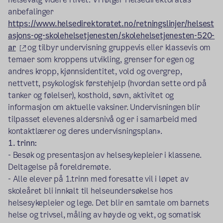
anbefalinger
https://www.helsedirektoratet.no/retningslinjer/helsest
asjons-og-skolehelsetjenesten/skolehelsetjenesten-520-
(ekstern lenke)
ar
og tilbyr undervisning gruppevis eller klassevis om
temaer som kroppens utvikling, grenser for egen og
andres kropp, kjønnsidentitet, vold og overgrep,
nettvett, psykologisk førstehjelp (hvordan sette ord på
tanker og følelser), kosthold, søvn, aktivitet og
informasjon om aktuelle vaksiner. Undervisningen blir
tilpasset elevenes aldersnivå og er i samarbeid med
kontaktlærer og deres undervisningsplan».
1. trinn:
- Besøk og presentasjon av helsesykepleier i klassene.
Deltagelse på foreldremøte.
- Alle elever på 1.trinn med foresatte vil i løpet av
skoleåret bli innkalt til helseundersøkelse hos
helsesykepleier og lege. Det blir en samtale om barnets
helse og trivsel, måling av høyde og vekt, og somatisk