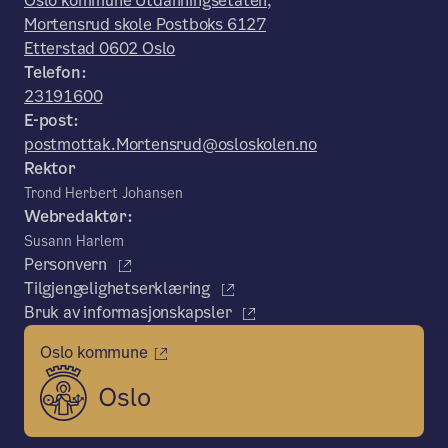
Oslo kommune Utdanningsetaten,
Mortensrud skole Postboks 6127
Etterstad 0602 Oslo
Telefon:
23191600
E-post:
postmottak.Mortensrud@osloskolen.no
Rektor
Trond Herbert Johansen
Webredaktør:
Susann Harlem
Personvern
Tilgjengelighetserklæring
Bruk av informasjonskapsler
Oslo kommune