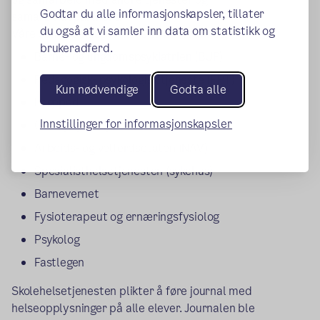
Godtar du alle informasjonskapsler, tillater
samarbeidspartnere.
du også at vi samler inn data om statistikk og
Våre samarbeidspartnere er blant annet:
brukeradferd.
Barne- og ungdomspsykiatrien (BUP)
Pedagogisk- psykologisk tjeneste (PPT)
Kun nødvendige
Godta alle
Logoped
Innstillinger for informasjonskapsler
Oslohjelpen Bydel Søndre Nordstrand
Arbeids- og velferdsetaten (NAV)
Spesialisthelsetjenesten (sykehus)
Barnevernet
Fysioterapeut og ernæringsfysiolog
Psykolog
Fastlegen
Skolehelsetjenesten plikter å føre journal med
helseopplysninger på alle elever. Journalen ble