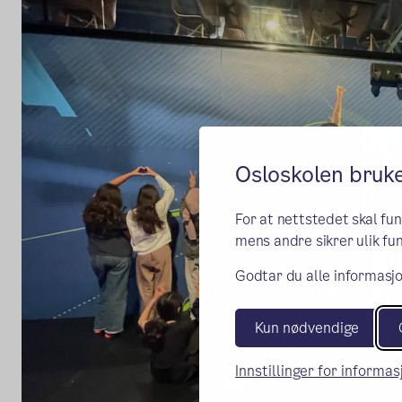
Osloskolen bruk
For at nettstedet skal fu
mens andre sikrer ulik fun
Godtar du alle informasjo
Kun nødvendige
Innstillinger for informa