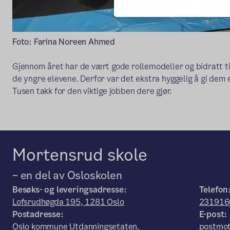
Foto: Farina Noreen Ahmed
Gjennom året har de vært gode rollemodeller og bidratt ti
de yngre elevene. Derfor var det ekstra hyggelig å gi dem 
Tusen takk for den viktige jobben dere gjør.
Mortensrud skole
– en del av Osloskolen
Besøks- og leveringsadresse:
Telefon
Lofsrudhøgda 195, 1281 Oslo
231916
Postadresse:
E-post:
Oslo kommune Utdanningsetaten,
postmot