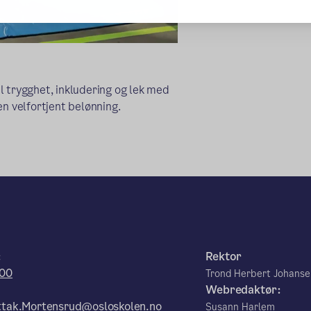
l trygghet, inkludering og lek med
en velfortjent belønning.
:
Rektor
00
Trond Herbert Johans
Webredaktør:
tak.Mortensrud@osloskolen.no
Susann Harlem