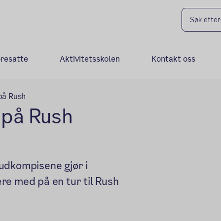
oresatte
Aktivitetsskolen
Kontakt oss
på Rush
på Rush
udkompisene gjør i
være med på en tur til Rush