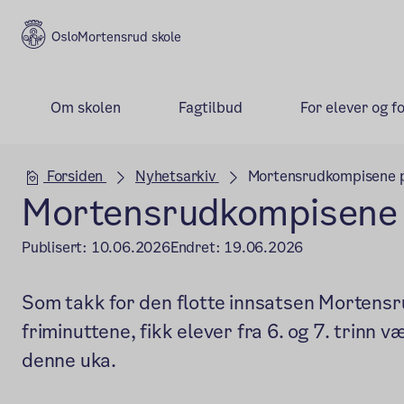
Mortensrud skole
Om skolen
Fagtilbud
For elever og f
Hovedseksjon
Forsiden
Nyhetsarkiv
Mortensrudkompisene 
Mortensrudkompisene 
Publisert:
10.06.2026
Endret:
19.06.2026
Som takk for den flotte innsatsen Mortensr
friminuttene, fikk elever fra 6. og 7. trinn 
denne uka.